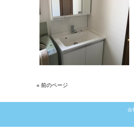
« 前のページ
会