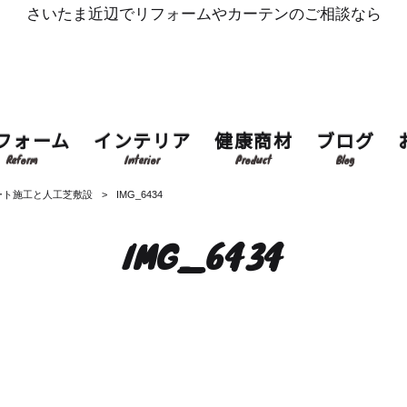
さいたま近辺でリフォームやカーテンのご相談なら
フォーム
インテリア
健康商材
ブログ
Reform
Interior
Product
Blog
ート施工と人工芝敷設
>
IMG_6434
IMG_6434